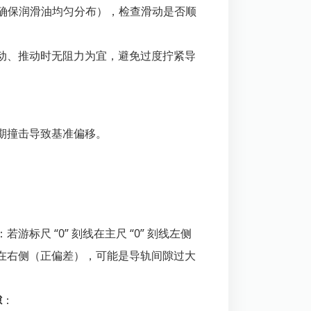
次（确保润滑油均匀分布），检查滑动是否顺
动、推动时无阻力为宜，避免过度拧紧导
期撞击导致基准偏移。
标尺 “0” 刻线在主尺 “0” 刻线左侧
在右侧（正偏差），可能是导轨间隙过大
隙
：