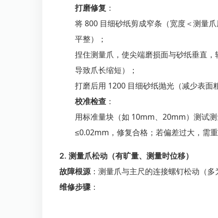
打磨修复
：
将 800 目细砂纸剪成窄条（宽度＜测
平整）；
捏住测量爪，使尖端磨损面与砂纸垂直，
导致爪长缩短）；
打磨后用 1200 目细砂纸抛光（减少表
校准检查
：
用标准量块（如 10mm、20mm）测
≤0.02mm，修复合格；若偏差过大，需
2. 测量爪松动（有旷量、测量时位移）
故障根源
：测量爪与主尺的连接螺钉松动（多
维修步骤
：