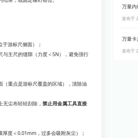
污结块；或固定螺钉错位。
万量内
发布于 20
万量卡
颗，位于游标尺侧面）；
发布于 20
尺与主尺的缝隙（力度＜5N），避免强行
面（重点是游标尺覆盖的区域），清除油
上无尘布轻轻刮除，
禁止用金属工具直接
膜厚度＜0.01mm，过多会吸附灰尘）；