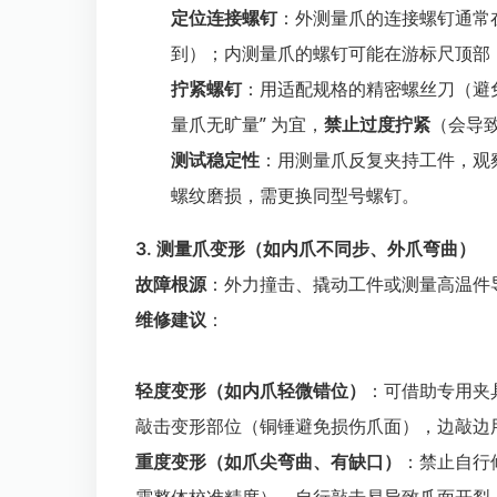
定位连接螺钉
：外测量爪的连接螺钉通常
到）；内测量爪的螺钉可能在游标尺顶部
拧紧螺钉
：用适配规格的精密螺丝刀（避
量爪无旷量” 为宜，
禁止过度拧紧
（会导
测试稳定性
：用测量爪反复夹持工件，观
螺纹磨损，需更换同型号螺钉。
3. 测量爪变形（如内爪不同步、外爪弯曲）
故障根源
：外力撞击、撬动工件或测量高温件
维修建议
：
轻度变形（如内爪轻微错位）
：可借助专用夹
敲击变形部位（铜锤避免损伤爪面），边敲边用
重度变形（如爪尖弯曲、有缺口）
：禁止自行