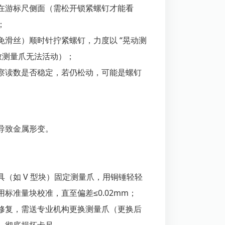
在游标尺侧面（需松开锁紧螺钉才能看
；
免滑丝）顺时针拧紧螺钉，力度以 “晃动测
致测量爪无法活动）；
察读数是否稳定，若仍松动，可能是螺钉
导致金属形变。
具（如 V 型块）固定测量爪，用铜锤轻轻
标准量块校准，直至偏差≤0.02mm；
修复，需送专业机构更换测量爪（更换后