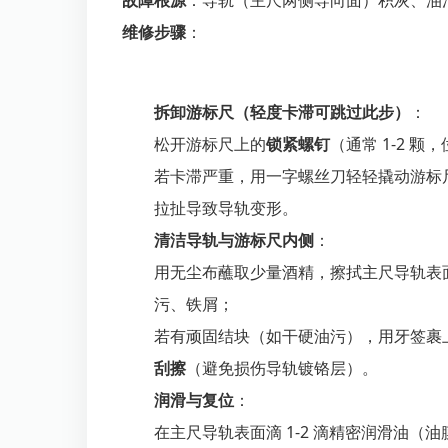
故障根源
：导轨（主尺两侧导向面）积灰、油
维修步骤
：
拆卸游标尺（轻度卡滞可跳过此步）
：
松开游标尺上的
锁紧螺钉
（通常 1-2 
若卡滞严重，用一字螺丝刀轻轻撬动游标
拉扯导致导轨变形。
清洁导轨与游标尺内侧
：
用无尘布蘸取少量酒精，擦拭主尺导轨表
污、铁屑；
若有顽固结块（如干硬油污），用牙签裹
刮擦
（避免损伤导轨镀铬层）。
润滑与复位
：
在主尺导轨表面滴 1-2 滴精密润滑油（油