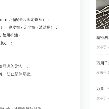
5-3mm，适配卡尺固定螺丝）；
磨）、麂皮布 / 无尘布（清洁用）；
，禁用机油）；
精密测
刻线）；
发布于 20
。
万用千
铁屑进入导轨）；
发布于 20
维修，防止部件形变。
万量工
发布于 20