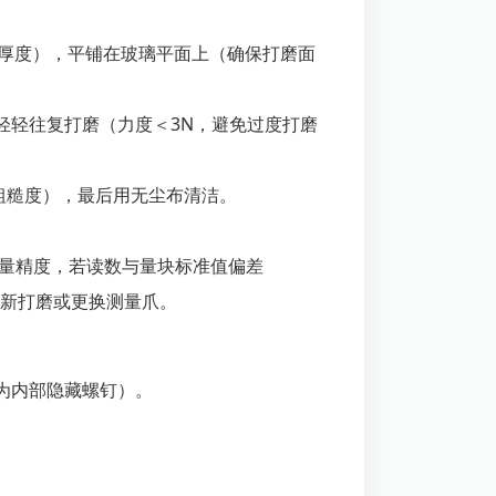
量爪厚度），平铺在玻璃平面上（确保打磨面
轻轻往复打磨（力度＜3N，避免过度打磨
面粗糙度），最后用无尘布清洁。
试测量精度，若读数与量块标准值偏差
重新打磨或更换测量爪。
为内部隐藏螺钉）。