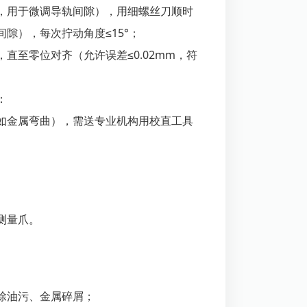
，用于微调导轨间隙），用细螺丝刀顺时
隙），每次拧动角度≤15°；
直至零位对齐（允许误差≤0.02mm，符
：
如金属弯曲），需送专业机构用校直工具
测量爪。
除油污、金属碎屑；