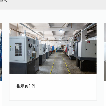
指示表车间