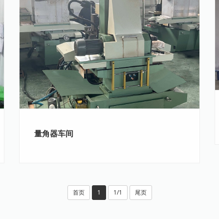
量角器车间
首页
1
1/1
尾页