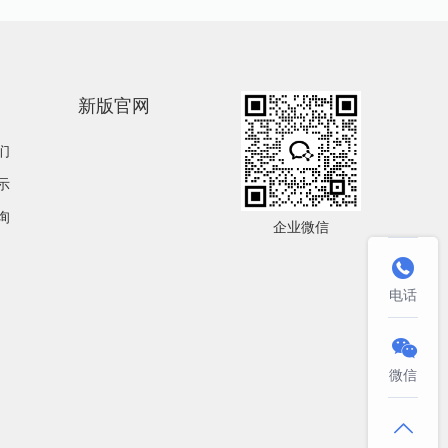
新版官网
们
示
询
企业微信

电话

微信
