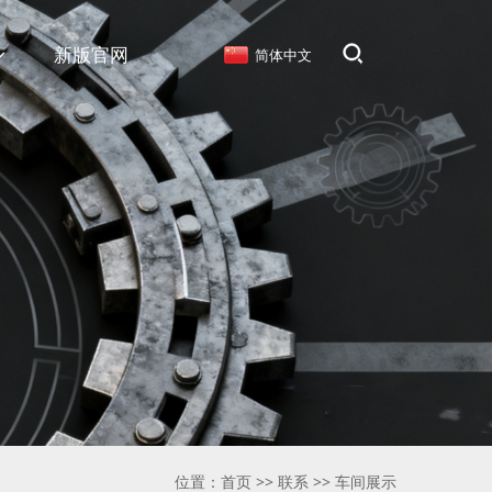
新版官网
简体中文
位置：
首页
>>
联系
>>
车间展示