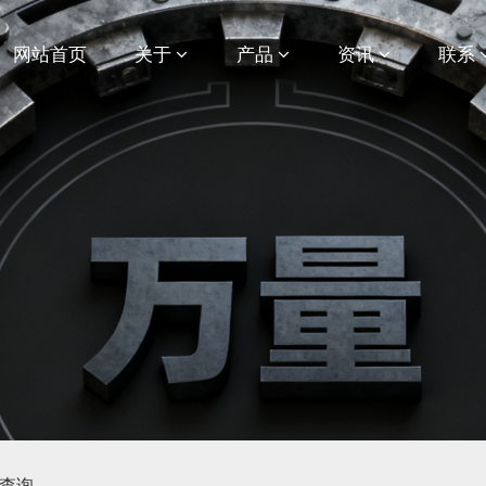
网站首页
关于
产品
资讯
联系
查询