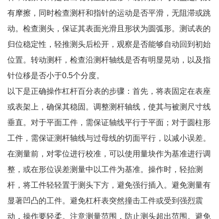
有摩擦，同时检查测杆和指针的运动是否平滑，无阻滞或跳
动。检查测头，保证其表面光滑且形状为圆弧形。测试表的
归位稳定性，轻推测头后松开，观察是否能够自动回到初始
位置。转动测杆，检查沿测杆轴线是否有明显晃动，以及指
针位移是否小于0.5个分度。
以下是正确操作杠杆百分表的步骤：首先，将表固定在表座
或表架上，确保其稳固。调整测杆轴线，使其与被测尺寸线
垂直。对于平面工件，需保证轴线平行于平面；对于圆柱形
工件，需保证测杆轴线与过母线的切面平行，以减小误差。
在测量前，对零位进行校准，可以使用量块作为基准进行调
整，或在形位误差测量中以工件为基准。操作时，轻抬测
杆，将工件轻轻置于测头下方，避免强行插入。避免测量有
显著凹凸的工件。避免杠杆表突然撞击工件或受到强烈震
动，操作要轻柔。注意测量范围，防止测头超出范围。避免