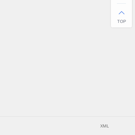

TOP
XML