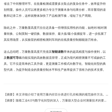
省去了中间整理环节。在批量检测或需要多次取点的复杂任务中，效率提升特
别明显。操作人员可以将更多精力专注于测量本身与结果分析，而非繁琐的读
数和记录工作，这样就整体加快了产品检测节奏，缩短了生产周期。
除此之外，万量数显高度尺往往还具备一些增强实用性的功能，如绝对/相对测
量转换、公制英制一键切换、数据保持、最大值/最小值捕捉等，进一步拓展了
其应用场景，从实验室的精密检测到车间的在线质量控制都能游刃有余。
这么总结吧，万量数显高度尺凭借其
智能读数
带来的超高精度与操作便利，以
及
数据可导出
功能实现的高效数据流管理，正成为现代精密测量不可或缺的工
具。它不仅是简单的工具升级，更是测量工作模式向数字化、智能化转型的典
型代表，为提升制造业的质量控制水平和生产效率提供了强有力的技术支撑。
【摘要】本文详细介绍了使用万量内径百分表进行孔径检测的规范操作方法。文章首先阐述了内径百分表的结构与工作原理，随后系统性地分步讲解了测量前的准备、校对零位、实际测量以及读数与数据处理等关键流程，并强调了操作中的注意事项与维护要点，旨在为机械加工与质检人员提供一套标准、可靠的孔径测量实践指南。 【关键词】内径百分表；孔径检测；测量方法；计量器具；尺寸精度 万量内径百分表测量方法在孔径检测中的应用
【摘要】随着工业4.0与数字化转型的深入，万量级大型企业对测量技术的要求已从通用工具转向深度融合业务场景的定制化解决方案。本文探讨了此类企业面临的多维度、高精度与实时性测量挑战，阐述了定制化测量方案在提升生产效率、保障质量一致性与驱动智能决策中的核心价值，并分析了其系统集成、数据智能与持续演进的关键技术路径，为大型企业构建未来竞争力提供参考。 【关键词】大型企业；定制化测量；工业4.0；数据