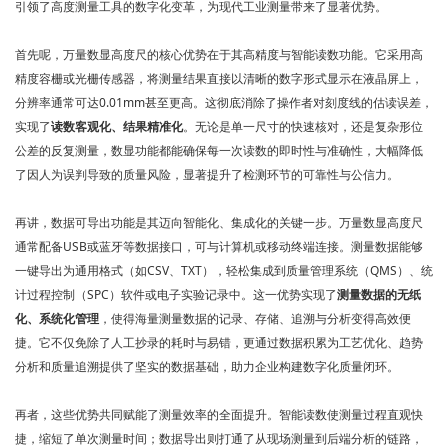
引领了高度测量工具的数字化变革，为现代工业测量带来了显著优势。
首先呢，万量数显高度尺的核心优势在于其高精度与智能读数功能。它采用高
精度容栅或光栅传感器，将测量结果直接以清晰的数字形式显示在液晶屏上，
分辨率通常可达0.01mm甚至更高。这彻底消除了操作者对刻度线的估读误差，
实现了
读数客观化、结果精准化
。无论是单一尺寸的快速核对，还是复杂形位
公差的反复测量，数显功能都能确保每一次读数的即时性与准确性，大幅降低
了因人为误判导致的质量风险，显著提升了检测环节的可靠性与公信力。
再讲，数据可导出功能是其迈向智能化、集成化的关键一步。万量数显高度尺
通常配备USB或蓝牙等数据接口，可与计算机或移动终端连接。测量数据能够
一键导出为通用格式（如CSV、TXT），轻松集成到质量管理系统（QMS）、统
计过程控制（SPC）软件或电子实验记录中。这一优势实现了
测量数据的无纸
化、系统化管理
，使得海量测量数据的记录、存储、追溯与分析变得高效便
捷。它不仅免除了人工抄录的耗时与易错，更通过数据积累为工艺优化、趋势
分析和质量追溯提供了坚实的数据基础，助力企业构建数字化质量闭环。
再者，这些优势共同赋能了测量效率的全面提升。智能读数使测量过程直观快
捷，缩短了单次测量时间；数据导出则打通了从现场测量到后端分析的链路，