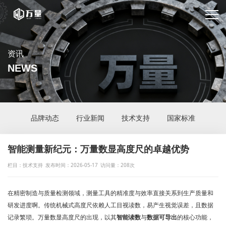
资讯
NEWS
品牌动态
行业新闻
技术支持
国家标准
智能测量新纪元：万量数显高度尺的卓越优势
栏目：技术支持
发布时间：2026-05-17
访问量：208次
在精密制造与质量检测领域，测量工具的精准度与效率直接关系到生产质量和
研发进度啊。传统机械式高度尺依赖人工目视读数，易产生视觉误差，且数据
记录繁琐。万量数显高度尺的出现，以其
智能读数
与
数据可导出
的核心功能，