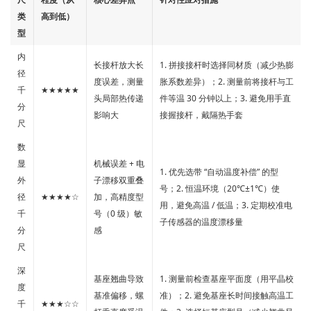
类
高到低）
型
内
长接杆放大长
1. 拼接接杆时选择同材质（减少热膨
径
度误差，测量
胀系数差异）；2. 测量前将接杆与工
千
★★★★★
头局部热传递
件等温 30 分钟以上；3. 避免用手直
分
影响大
接握接杆，戴隔热手套
尺
数
显
机械误差 + 电
1. 优先选带 “自动温度补偿” 的型
外
子漂移双重叠
号；2. 恒温环境（20℃±1℃）使
径
★★★★☆
加，高精度型
用，避免高温 / 低温；3. 定期校准电
千
号（0 级）敏
子传感器的温度漂移量
分
感
尺
深
基座翘曲导致
1. 测量前检查基座平面度（用平晶校
度
基准偏移，螺
准）；2. 避免基座长时间接触高温工
千
★★★☆☆