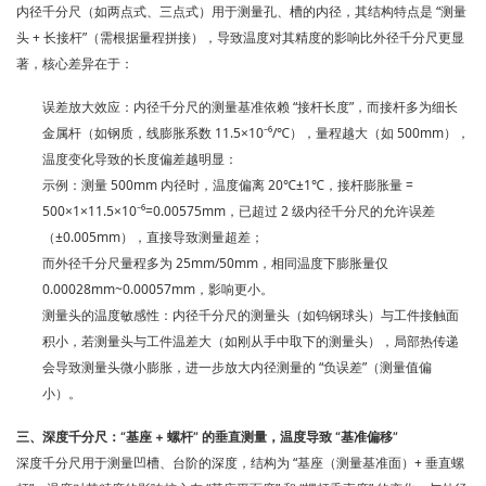
内径千分尺（如两点式、三点式）用于测量孔、槽的内径，其结构特点是 “测量
头 + 长接杆”（需根据量程拼接），导致温度对其精度的影响
比外径千分尺更显
著
，核心差异在于：
误差放大效应
：内径千分尺的测量基准依赖 “接杆长度”，而接杆多为细长
金属杆（如钢质，线膨胀系数 11.5×10⁻⁶/℃），量程越大（如 500mm），
温度变化导致的长度偏差越明显：
示例：测量 500mm 内径时，温度偏离 20℃±1℃，接杆膨胀量 =
500×1×11.5×10⁻⁶=0.00575mm，已超过 2 级内径千分尺的允许误差
（±0.005mm），直接导致测量超差；
而外径千分尺量程多为 25mm/50mm，相同温度下膨胀量仅
0.00028mm~0.00057mm，影响更小。
测量头的温度敏感性
：内径千分尺的测量头（如钨钢球头）与工件接触面
积小，若测量头与工件温差大（如刚从手中取下的测量头），局部热传递
会导致测量头微小膨胀，进一步放大内径测量的 “负误差”（测量值偏
小）。
三、深度千分尺：“基座 + 螺杆” 的垂直测量，温度导致 “基准偏移”
深度千分尺用于测量凹槽、台阶的深度，结构为 “基座（测量基准面）+ 垂直螺