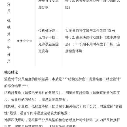
杆垂直度受温
件；3. 选择短基座型号（减少翘曲风
分
度影响
险）
尺
机
械
仅机械误差，
1. 测量前将仪器与工件等温 15 分
外
无电子干扰，
钟；2. 避免快速拧动螺杆（减少摩擦
径
★★☆☆☆
允许误差范围
热）；3. 长期不用时存放于干燥、温
千
更宽容
度稳定环境
分
尺
核心结论
温度对千分尺精度的影响差异，本质是 **“结构复杂度 + 测量维度 + 精度设计”
的综合结果 **：
结构越复杂（如带电子元件的数显尺）、测量维度越特殊（如垂直测量的深度
尺、长量程的内径尺），温度影响越显著；
纯机械、小量程、低精度等级（如 2 级机械外径尺）的千分尺，对温度的 “容错
性” 最强，适合车间等温度波动较大的场景；
选择和使用时，需根据千分尺类型的核心敏感点针对性控温（如内径尺控接杆
温度、深度尺控基座温度），才能有效规避误差。