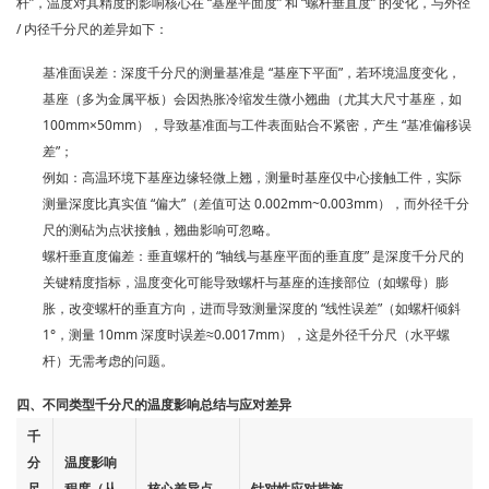
杆”，温度对其精度的影响
核心在 “基座平面度” 和 “螺杆垂直度” 的变化
，与外径
/ 内径千分尺的差异如下：
基准面误差
：深度千分尺的测量基准是 “基座下平面”，若环境温度变化，
基座（多为金属平板）会因热胀冷缩发生微小翘曲（尤其大尺寸基座，如
100mm×50mm），导致基准面与工件表面贴合不紧密，产生 “基准偏移误
差”；
例如：高温环境下基座边缘轻微上翘，测量时基座仅中心接触工件，实际
测量深度比真实值 “偏大”（差值可达 0.002mm~0.003mm），而外径千分
尺的测砧为点状接触，翘曲影响可忽略。
螺杆垂直度偏差
：垂直螺杆的 “轴线与基座平面的垂直度” 是深度千分尺的
关键精度指标，温度变化可能导致螺杆与基座的连接部位（如螺母）膨
胀，改变螺杆的垂直方向，进而导致测量深度的 “线性误差”（如螺杆倾斜
1°，测量 10mm 深度时误差≈0.0017mm），这是外径千分尺（水平螺
杆）无需考虑的问题。
四、不同类型千分尺的温度影响总结与应对差异
千
分
温度影响
尺
程度（从
核心差异点
针对性应对措施