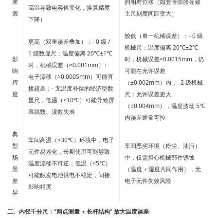
来
的相对位移（如套管膨胀导致
高温导致电容值变化，换算精度
源
主尺刻度间距变大）
下降）
较低（单一机械误差）：- 0 级
更高（双重误差叠加）：- 0 级 /
机械尺：温度偏离 20℃±2℃
1 级数显尺：温度偏离 20℃±1℃
影
时，机械误差≈0.0015mm，仍
时，机械误差（≈0.001mm）+
响
可能在允许误差
电子漂移（≈0.0005mm）可能直
程
（±0.002mm）内；- 2 级机械
接超差；- 无温度补偿的经济型数
度
尺：允许误差更大
显尺，低温（<10℃）可能导致屏
（±0.004mm），温度波动 5℃
幕跳数、读数失准
内误差通常可控
典
车间高温（>30℃）环境中，电子
型
车间恶劣环境（粉尘、油污）
元件易老化，长期使用可能导致
场
中，仅需担心机械部件锈蚀
温度漂移不可逆；低温（<5℃）
景
（温度 + 湿度共同作用），无
可能触发电池供电不稳定，间接
差
电子元件失效风险
影响精度
异
二、内径千分尺：“两点测量 + 长杆结构” 放大温度误差