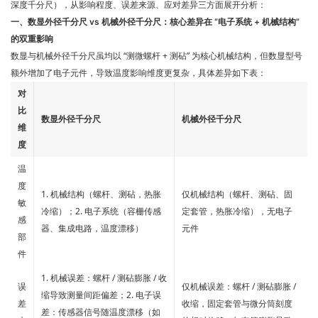
深度千分尺），从影响程度、误差来源、应对差异三方面展开分析：
一、数显外径千分尺 vs 机械外径千分尺：核心差异在 “电子系统 + 机械结构”
的双重影响
数显与机械外径千分尺虽均以 “测微螺杆 + 测砧” 为核心机械结构，但数显型号
额外增加了电子元件，导致温度影响维度更复杂，具体差异如下表：
对
比
数显外径千分尺
机械外径千分尺
维
度
温
度
1. 机械结构（螺杆、测砧，热胀
仅机械结构（螺杆、测砧、固
敏
冷缩）；2. 电子系统（容栅传感
定套管，热胀冷缩），无电子
感
器、集成电路，温度漂移）
元件
部
件
1. 机械误差：螺杆 / 测砧膨胀 / 收
误
仅机械误差：螺杆 / 测砧膨胀 /
缩导致测量间距偏差；2. 电子误
差
收缩，固定套管与微分筒刻度
差：传感器信号随温度漂移（如