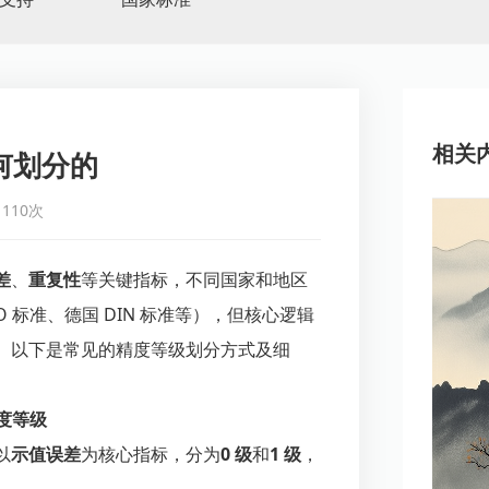
相关
何划分的
110次
差
、
重复性
等关键指标，不同国家和地区
O 标准、德国 DIN 标准等），但核心逻辑
。以下是常见的精度等级划分方式及细
精度等级
以
示值误差
为核心指标，分为
0 级
和
1 级
，