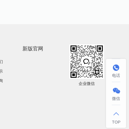
新版官网
们

示
电话
询
企业微信

微信

TOP