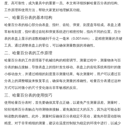
度、高可靠性，成为量具中的重要一员。本文将详细拆解哈量百分表的结构、
工作原理和使用方法，帮助大家更好地理解其功能。
一、哈量百分表的基本结构
哈量百分表的核心部分由表盘、指针、齿轮、弹簧、刻度盘等组成。表盘上通
常标有刻度，指针通过齿轮和弹簧系统进行精密控制，指向不同的位置。百分
表的表盘上显示的读数精确到千分之一毫米（0.001mm），是精密测量的关键
工具。通过调整表盘上的零位，可以确保测量数据的准确性。
二、哈量百分表的工作原理
哈量百分表的工作原理基于机械结构的精密调节。测量过程中，测量物体与百
分表的触点接触，导致表盘上的指针发生移动。表盘上的齿轮系统将指针的微
小移动放大，并通过精细的刻度显示测量结果。每次测量时，用户可以通过百
分表上的调整螺旋来恢复零点，确保每次测量的准确性。哈量百分表通过这种
方式可以对微小的尺寸变化做出非常敏感的反应。
三、哈量百分表的使用技巧
使用哈量百分表时，首先要确保其零点正确，以避免产生测量误差。测量时，
轻轻地将百分表触点与待测物体接触，避免施加过大的压力，因为这可能会影
响读数的准确性。此外，测量时应确保百分表稳定不晃动，避免外部震动影响
精度。对于非常精细的测量，建议在温度控制较为稳定的环境中进行，以减少