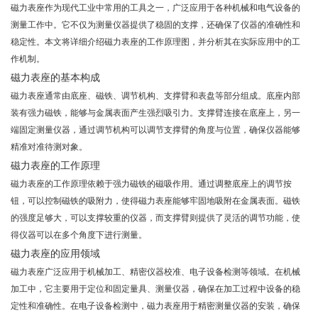
磁力表座作为现代工业中常用的工具之一，广泛应用于各种机械和电气设备的
测量工作中。它不仅为测量仪器提供了稳固的支撑，还确保了仪器的准确性和
稳定性。本文将详细介绍磁力表座的工作原理图，并分析其在实际应用中的工
作机制。
磁力表座的基本构成
磁力表座通常由底座、磁铁、调节机构、支撑臂和表盘等部分组成。底座内部
装有强力磁铁，能够与金属表面产生强烈吸引力。支撑臂连接在底座上，另一
端固定测量仪器，通过调节机构可以调节支撑臂的角度与位置，确保仪器能够
精准对准待测对象。
磁力表座的工作原理
磁力表座的工作原理依赖于强力磁铁的磁吸作用。通过调整底座上的调节按
钮，可以控制磁铁的吸附力，使得磁力表座能够牢固地吸附在金属表面。磁铁
的强度足够大，可以支撑较重的仪器，而支撑臂则提供了灵活的调节功能，使
得仪器可以在多个角度下进行测量。
磁力表座的应用领域
磁力表座广泛应用于机械加工、精密仪器校准、电子设备检测等领域。在机械
加工中，它主要用于定位和固定量具、测量仪器，确保在加工过程中设备的稳
定性和准确性。在电子设备检测中，磁力表座用于精密测量仪器的安装，确保