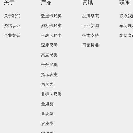
关于
产品
资讯
联系
关于我们
数显卡尺类
品牌动态
联系我
资格认证
游标卡尺类
行业新闻
车间展
企业荣誉
带表卡尺类
技术支持
防伪查
深度尺类
国家标准
高度尺类
千分尺类
指示表类
角尺类
非标卡尺类
量规类
量块类
底座类