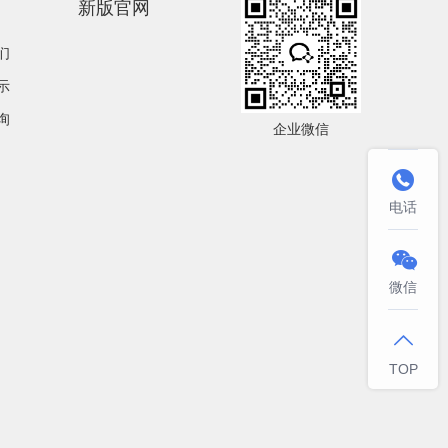
新版官网
们
示
询
企业微信

电话

微信

TOP