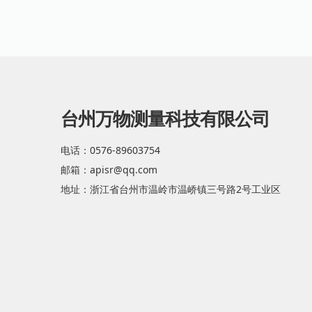
台州万物测量科技有限公司
电话：0576-89603754
邮箱：apisr@qq.com
地址：浙江省台州市温岭市温峤镇三号路2号工业区