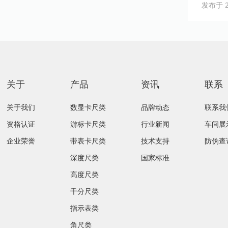
发布于 20
关于
产品
资讯
联系
关于我们
数显卡尺类
品牌动态
联系我
资格认证
游标卡尺类
行业新闻
车间展
企业荣誉
带表卡尺类
技术支持
防伪查
深度尺类
国家标准
高度尺类
千分尺类
指示表类
角尺类