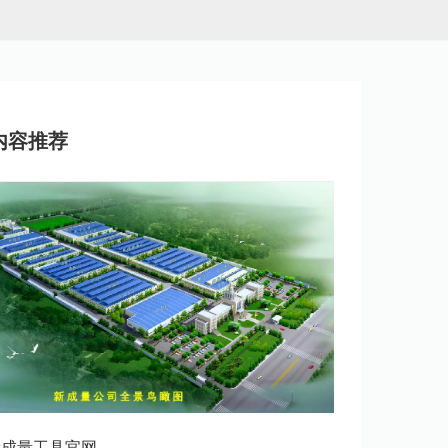
内容推荐
新成量工具官网