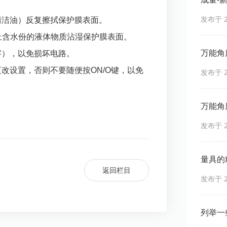
发布于 20
清洁油）反复擦拭保护膜表面。
防止含水份的液体物质沾湿保护膜表面。
万能角
字），以免损坏电路。
改设置，否则不要随便按ON/O键，以免
发布于 20
万能角
发布于 20
量具的
返回栏目
发布于 20
列举一