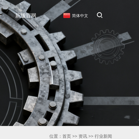
新版官网
简体中文
位置：
首页
>>
资讯
>>
行业新闻