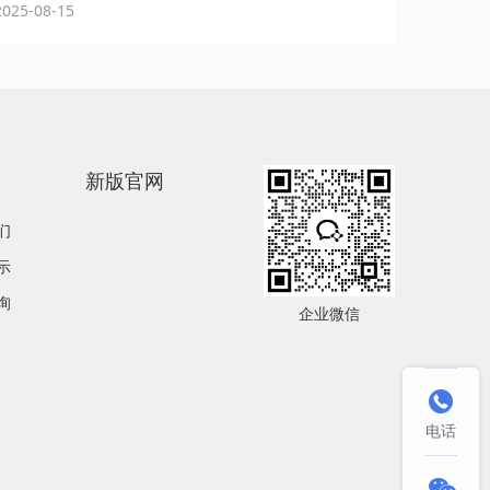
25-08-15
新版官网
们
示
询
企业微信

电话
