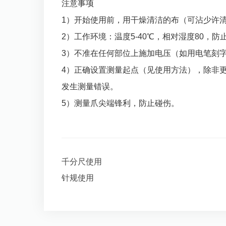
注意事项
1）开始使用前，用干燥清洁的布（可沾少许
2）工作环境：温度5-40℃，相对湿度80，
3）不准在任何部位上施加电压（如用电笔刻
4）正确设置测量起点（见使用方法），除非更
发生测量错误。
5）测量爪尖端锋利，防止碰伤。
千分尺使用
针规使用