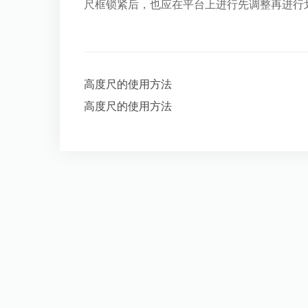
尺框锁紧后，也应在平台上进行先调整再进行
高度尺的使用方法
高度尺的使用方法