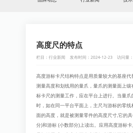
高度尺的特点
栏目：行业新闻
发布时间：2024-12-23
访问量：
高度游标卡尺结构特点是用质量较大的基座代
测量高度和划线用的量爪，量爪的测量面上镶
标卡尺的测量工作，应在平台上进行。当量爪
时，如在同一平台平面上，主尺与游标的零线
面的高度，就是被测量零件的高度尺寸,它的具
分)和游标 (小数部分)上读出。应用高度游