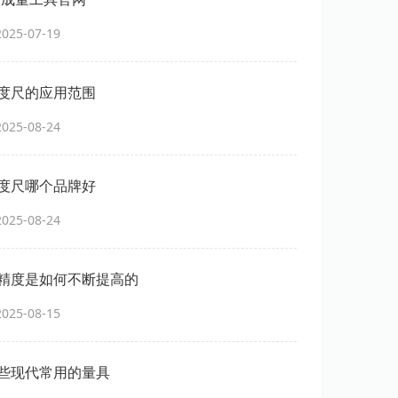
25-07-19
度尺的应用范围
25-08-24
度尺哪个品牌好
25-08-24
精度是如何不断提高的
25-08-15
些现代常用的量具