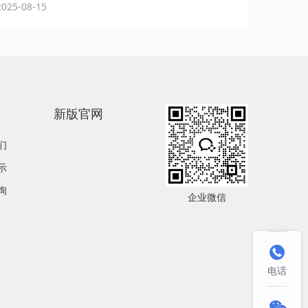
25-08-15
新版官网
们
示
询
企业微信

电话
