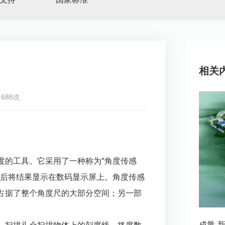
相关
686次
度的工具。它采用了一种称为“角度传感
然后将结果显示在数码显示屏上。角度传感
占据了整个角度尺的大部分空间；另一部
成量-