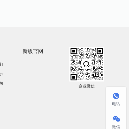
新版官网
们
示
询
企业微信

电话

微信