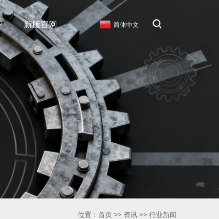
新版官网
简体中文
位置：
首页
>>
资讯
>>
行业新闻