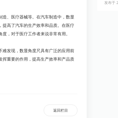
发布于 20
制造、医疗器械等。在汽车制造中，数显
，提高了汽车的生产效率和品质。在医疗
角度，对于医疗工作者来说非常有用。
不难发现，数显角度尺具有广泛的应用前
发挥重要的作用，提高生产效率和产品质
返回栏目