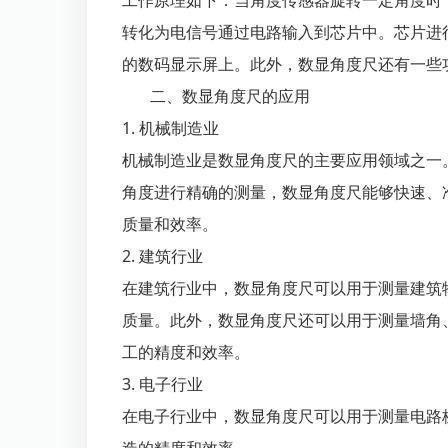
工作原理如下：当角度传感器旋转一定角度时
转化为电信号通过电路输入到芯片中。芯片进
的数码显示屏上。此外，数显角度尺还有一些
二、数显角度尺的应用
1. 机械制造业
机械制造业是数显角度尺的主要应用领域之一
角度进行精确的测量，数显角度尺能够快速、
质量和效率。
2. 建筑行业
在建筑行业中，数显角度尺可以用于测量建筑
质量。此外，数显角度尺还可以用于测量墙角
工的精度和效率。
3. 电子行业
在电子行业中，数显角度尺可以用于测量电路