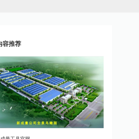
内容推荐
新成量工具官网