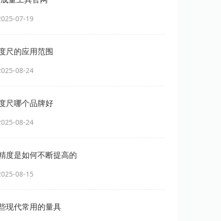
25-07-19
度尺的应用范围
25-08-24
度尺哪个品牌好
25-08-24
精度是如何不断提高的
25-08-15
些现代常用的量具