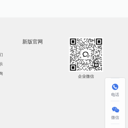
新版官网
们
示
询
企业微信

电话

微信