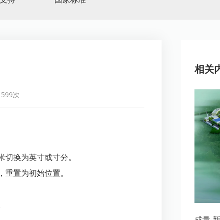
相关
599次
。
毫米切换为英寸或寸分。
零，重置为初始位置。
。
成量-