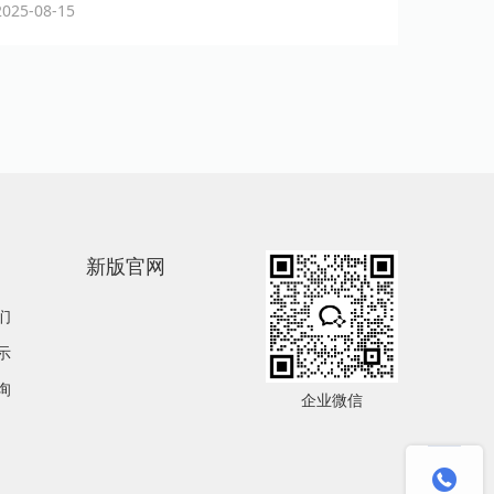
25-08-15
新版官网
们
示
询
企业微信
