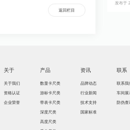
发布于 20
返回栏目
关于
产品
资讯
联系
关于我们
数显卡尺类
品牌动态
联系我
资格认证
游标卡尺类
行业新闻
车间展
企业荣誉
带表卡尺类
技术支持
防伪查
深度尺类
国家标准
高度尺类