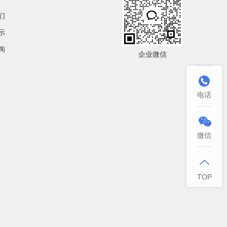
们
示
询
企业微信

电话

微信

TOP