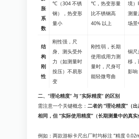
℃（304 不锈
℃，热变形量
境）
胀
钢），热变形
比不锈钢高
测量
系
量小
40% 以上
场景
数
刚性强，尺
结
刚性弱，长期
身、测头受外
铜尺
构
使用或用力测
力（如测量时
移，
刚
量时，尺身可
按压）不易形
影响
性
能轻微弯曲
变
二、“理论精度” 与 “实际精度” 的区别
需注意一个关键概念：
二者的 “理论精度”（出
相同，但 “实际使用精度”（长期测量中的真
例如：两款游标卡尺出厂时均标注 “精度 0.02