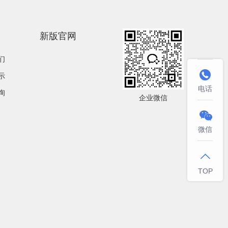
新版官网
们

示
电话
询
企业微信

微信

TOP