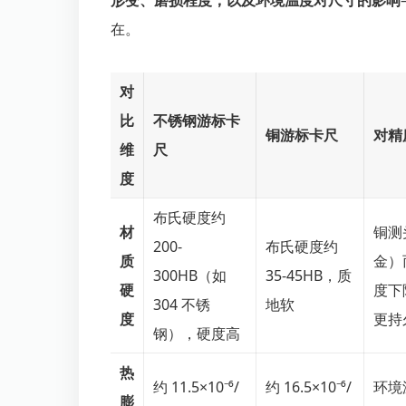
形变、磨损程度，以及环境温度对尺寸的影响
在。
对
比
不锈钢游标卡
铜游标卡尺
对精
维
尺
度
布氏硬度约
材
铜测
200-
布氏硬度约
质
金）
300HB（如
35-45HB，质
硬
度下
304 不锈
地软
度
更持
钢），硬度高
热
约 11.5×10⁻⁶/
约 16.5×10⁻⁶/
环境
膨