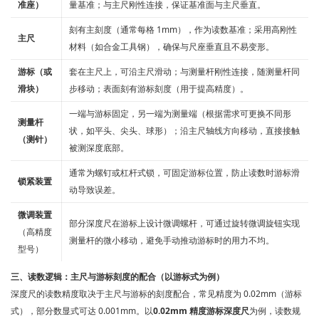
准座）
量基准；与主尺刚性连接，保证基准面与主尺垂直。
刻有主刻度（通常每格 1mm），作为读数基准；采用高刚性
主尺
材料（如合金工具钢），确保与尺座垂直且不易变形。
游标（或
套在主尺上，可沿主尺滑动；与测量杆刚性连接，随测量杆同
滑块）
步移动；表面刻有游标刻度（用于提高精度）。
一端与游标固定，另一端为测量端（根据需求可更换不同形
测量杆
状，如平头、尖头、球形）；沿主尺轴线方向移动，直接接触
（测针）
被测深度底部。
通常为螺钉或杠杆式锁，可固定游标位置，防止读数时游标滑
锁紧装置
动导致误差。
微调装置
部分深度尺在游标上设计微调螺杆，可通过旋转微调旋钮实现
（高精度
测量杆的微小移动，避免手动推动游标时的用力不均。
型号）
三、读数逻辑：主尺与游标刻度的配合（以游标式为例）
深度尺的读数精度取决于主尺与游标的刻度配合，常见精度为 0.02mm（游标
式），部分数显式可达 0.001mm。以
0.02mm 精度游标深度尺
为例，读数规