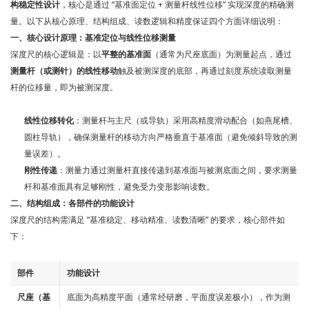
构稳定性设计
，核心是通过 “基准面定位 + 测量杆线性位移” 实现深度的精确测
量。以下从核心原理、结构组成、读数逻辑和精度保证四个方面详细说明：
一、核心设计原理：基准定位与线性位移测量
深度尺的核心逻辑是：以
平整的基准面
（通常为尺座底面）为测量起点，通过
测量杆（或测针）的线性移动
触及被测深度的底部，再通过刻度系统读取测量
杆的位移量，即为被测深度。
线性位移转化
：测量杆与主尺（或导轨）采用高精度滑动配合（如燕尾槽、
圆柱导轨），确保测量杆的移动方向严格垂直于基准面（避免倾斜导致的测
量误差）。
刚性传递
：测量力通过测量杆直接传递到基准面与被测底面之间，要求测量
杆和基准面具有足够刚性，避免受力变形影响读数。
二、结构组成：各部件的功能设计
深度尺的结构需满足 “基准稳定、移动精准、读数清晰” 的要求，核心部件如
下：
部件
功能设计
尺座（基
底面为高精度平面（通常经研磨，平面度误差极小），作为测