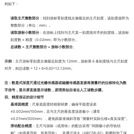
则如下：
读取主尺整数部分
：找到游标零刻度线左侧最近的主尺刻度，该刻度值即为
整数部分（单位：mm）。
读取游标小数部分
：在游标上找到与主尺某一刻度线对齐的刻度线，该游标
刻度数 × 精度（0.02mm）即为小数部分。
总读数 = 主尺整数部分 + 游标小数部分
。
示例
：主尺游标零刻度左侧最近刻度为 12mm，游标第 6 条刻度线与主尺刻度
对齐，则总读数 = 12 + 6×0.02=12.12mm。
注：数显式深度尺通过光栅传感器或磁栅传感器直接将测量杆的位移转化为数
字信号，显示屏直接显示读数，原理类似但省去人工读数步骤。
四、精度保证的设计细节
基准面精度
：尺座底面需经精密研磨，确保平面度误差
≤0.002mm/100mm，且与主尺的垂直度误差极小（通常
≤0.01mm/300mm），避免因基准倾斜导致 “测量杆实际位移≠真实深度”。
滑动配合精度
：主尺与游标（或滑块）的配合采用 “间隙极小的导轨结
构”（如燕尾导轨、矩形导轨），并通过淬火（HRC58-62）和磨削加工保