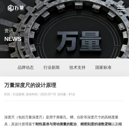
资讯
NEWS
品牌动态
行业新闻
技术支持
国家标准
万量深度尺的设计原理
栏目：行业新闻
发布时间：2025-07-10
访问量：81次
深度尺（包括万量深度尺）是用于测量孔、槽、台阶等深度尺寸的高精度量
具，其设计原理基于
刚性基准与滑动测量的配合
、
精密刻度的读数逻辑
以及
结