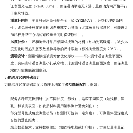
证表面光洁度（Ra≤0.8μm），确保滑动平稳无卡滞，且移动方向严格平行
于主尺轴线。
测量杆刚性
：测量杆采用高强度合金（如 Cr12MoV），经热处理提高刚
性，避免细长杆在测量时因自重或受力弯曲（尤其长量程深度尺，可能设计
加粗杆身或空心结构减轻重量同时保证刚性）。
温度补偿
：主尺和测量杆采用相同或接近的材料（如均为高碳钢），减少温
度变化时因热膨胀系数差异导致的尺寸误差（标准测量温度为 20℃）。
测端设计
：测量端根据被测对象优化形状 —— 平头测针适合测量平面深
度，尖头测针适合测量小孔或窄槽，球形测针适合测量曲面深度，确保测量
端能可靠接触被测底部。
万能深度尺的特殊设计
万能深度尺在基础深度尺原理上增加了
多功能适配性
，例如：
配备多种可更换测针（如不同长度、形状），适应不同深度（如浅槽、深
孔）和被测表面（如软质材料需用塑料测针避免划伤）；
部分型号集成角度测量功能（如测针可旋转一定角度），可测量斜面深度或
台阶的垂直距离；
结合数显技术，支持数据输出（如连接电脑或打印机），方便批量测量记