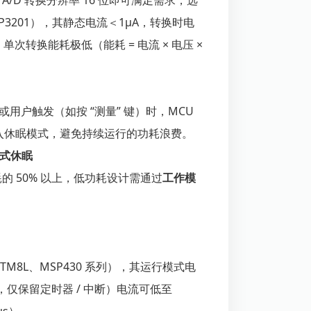
A/D 转换分辨率 16 位即可满足需求，选
的 MCP3201），其静态电流＜1μA，转换时电
单次转换能耗极低（能耗 = 电流 × 电压 ×
。
用户触发（如按 “测量” 键）时，MCU
进入休眠模式，避免持续运行的功耗浪费。
模式休眠
的 50% 以上，低功耗设计需通过
工作模
如 STM8L、MSP430 系列），其运行模式电
设，仅保留定时器 / 中断）电流可低至