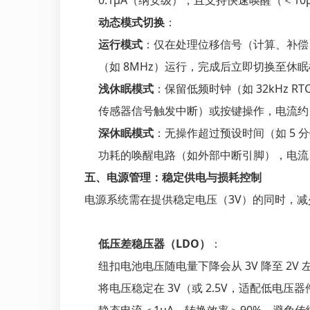
0.1μA（纳安级），且支持快速唤醒（＜10
动态模式切换
：
运行模式
：仅在处理位移信号（计算、补偿
（如 8MHz）运行，完成后立即切换至休
浅休眠模式
：保留低频时钟（如 32kHz 
传感器信号触发中断）或按键操作，电流约 1
深休眠模式
：无操作超过预设时间（如 5
功耗的唤醒电路（如外部中断引脚），电流＜
五、电源管理：稳定供电与损耗控制
电源系统需在提供稳定电压（3V）的同时，
低压差稳压器（LDO）
：
纽扣电池电压随电量下降会从 3V 降至 2V 左右
将电压稳定在 3V（或 2.5V，适配低电压器