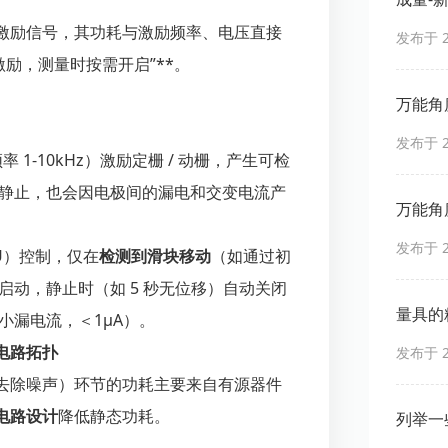
激励信号，其功耗与激励频率、电压直接
发布于 20
激励，测量时按需开启”**。
万能角
发布于 20
 1-10kHz）激励定栅 / 动栅，产生可检
静止，也会因电极间的漏电和交变电流产
万能角
发布于 20
U）控制，仅在
检测到滑块移动
（如通过初
启动，静止时（如 5 秒无位移）自动关闭
量具的
小漏电流，＜1μA）。
电路拓扑
发布于 20
去除噪声）环节的功耗主要来自有源器件
电路设计
降低静态功耗。
列举一