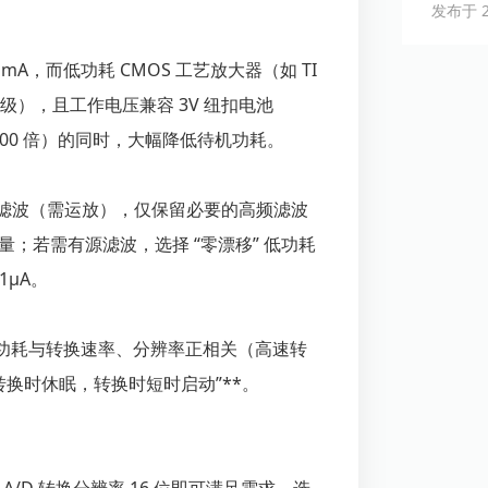
发布于 20
mA，而低功耗 CMOS 工艺放大器（如 TI
纳安级），且工作电压兼容 3V 纽扣电池
-1000 倍）的同时，大幅降低待机功耗。
有源滤波（需运放），仅保留必要的高频滤波
数量；若需有源滤波，选择 “零漂移” 低功耗
1μA。
其功耗与转换速率、分辨率正相关（高速转
转换时休眠，转换时短时启动”**。