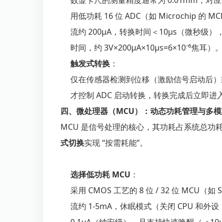
数显卡尺的测量精度通常为 0.01mm，对应 
用低功耗 16 位 ADC（如 Microchip 
流约 200μA，转换时间＜10μs（微秒级），
时间，约 3V×200μA×10μs=6×10⁻⁶焦耳）
触发式转换
：
仅在传感器检测到位移（激励信号启动后）或
才控制 ADC 启动转换，转换完成后立即
四、微处理器（MCU）：动态功耗管理与多
MCU 是信号处理的核心，其功耗占系统总功耗
式切换
实现 “按需耗能”。
选择低功耗 MCU
：
采用 CMOS 工艺的 8 位 / 32 位 MCU（
流约 1-5mA，休眠模式（关闭 CPU 和外